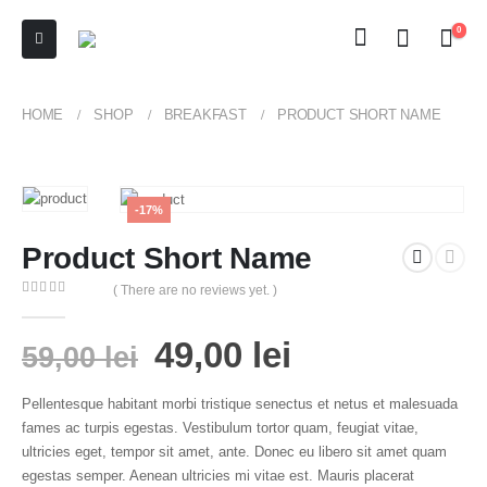
0
HOME
SHOP
BREAKFAST
PRODUCT SHORT NAME
-17%
Product Short Name
( There are no reviews yet. )
0
out of 5
49,00
lei
59,00
lei
Pellentesque habitant morbi tristique senectus et netus et malesuada
fames ac turpis egestas. Vestibulum tortor quam, feugiat vitae,
ultricies eget, tempor sit amet, ante. Donec eu libero sit amet quam
egestas semper. Aenean ultricies mi vitae est. Mauris placerat