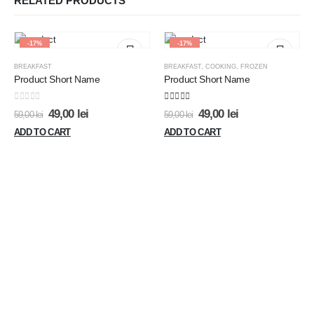
RELATED PRODUCTS
-17%
-17%
BREAKFAST
BREAKFAST
,
COOKING
,
FROZEN
Product Short Name
Product Short Name
0
out of 5
4.00
out of 5
49,00
lei
49,00
lei
59,00
lei
59,00
lei
ADD TO CART
ADD TO CART